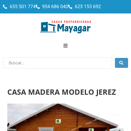
655 501 774
954 686 040
625 153 692
CASA MADERA MODELO JEREZ