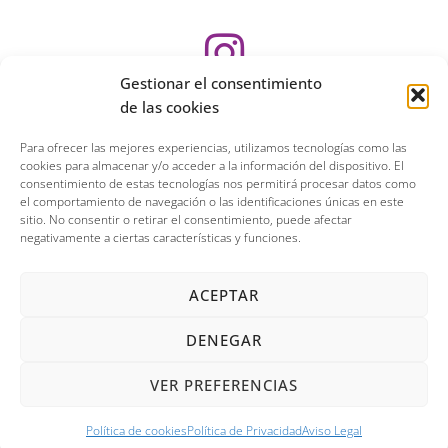
Gestionar el consentimiento
de las cookies
Para ofrecer las mejores experiencias, utilizamos tecnologías como las
655 501 774
cookies para almacenar y/o acceder a la información del dispositivo. El
consentimiento de estas tecnologías nos permitirá procesar datos como
el comportamiento de navegación o las identificaciones únicas en este
954 686 040
sitio. No consentir o retirar el consentimiento, puede afectar
negativamente a ciertas características y funciones.
625 153 692
©
2026
– Desarrollado por
ACEPTAR
Aviso Legal
Política de Privacidad
DENEGAR
Términos y condiciones
Política de Cookies
VER PREFERENCIAS
Política de cookies
Política de cookies
Política de Privacidad
Aviso Legal