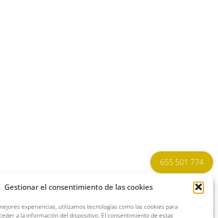
655 501 774
954 686 040
Gestionar el consentimiento de las cookies
 mejores experiencias, utilizamos tecnologías como las cookies para
625 153 692
eder a la información del dispositivo. El consentimiento de estas