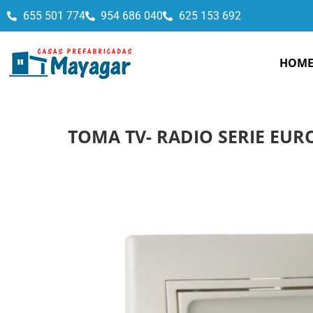
655 501 774
954 686 040
625 153 692
HOM
TOMA TV- RADIO SERIE EU