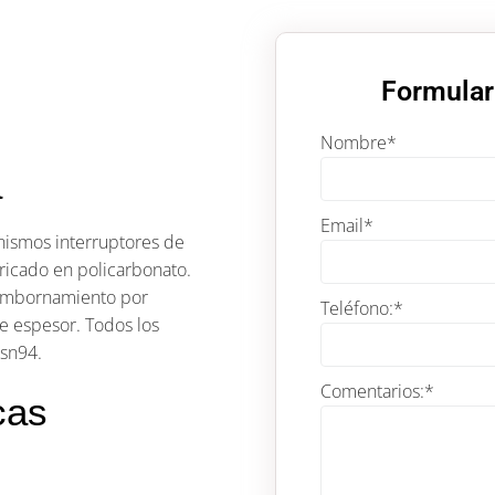
Formular
Nombre
*
a
Email
*
nismos interruptores de
ricado en policarbonato.
 Embornamiento por
Teléfono:
*
de espesor. Todos los
usn94.
Comentarios:
*
cas