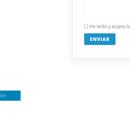
He leído y acepto l
ENVIAR
ión