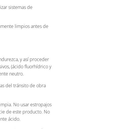
izar sistemas de
amente limpios antes de
endurezca, y así proceder
vos, (ácido fluorhídrico y
ente neutro.
s del tránsito de obra
 limpia. No usar estropajos
icie de este producto. No
nte ácido.