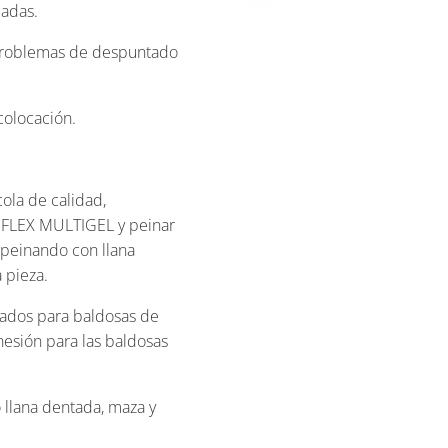
ladas.
 problemas de despuntado
colocación.
cola de calidad,
LEX MULTIGEL y peinar
, peinando con llana
 pieza.
izados para baldosas de
hesión para las baldosas
 llana dentada, maza y