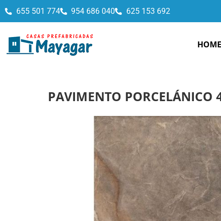
655 501 774
954 686 040
625 153 692
HOM
PAVIMENTO PORCELÁNICO 4