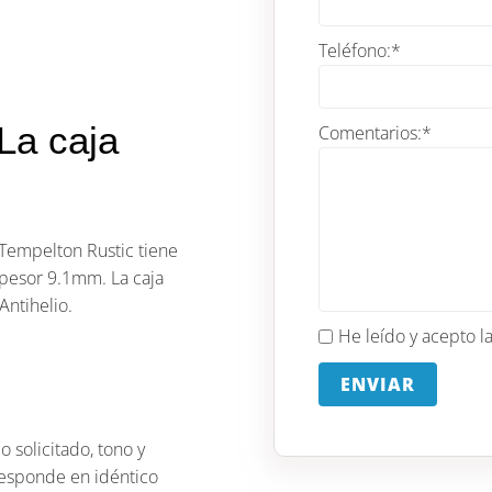
Teléfono:
*
a caja
Comentarios:
*
 Tempelton Rustic tiene
spesor 9.1mm. La caja
ntihelio.
He leído y acepto l
ENVIAR
o solicitado, tono y
rresponde en idéntico