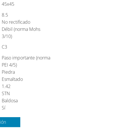
45x45
8.5
No rectificado
Débil (norma Mohs
3/10)
C3
Paso importante (norma
PEI 4/5)
Piedra
Esmaltado
1.42
STN
Baldosa
Sí
ión